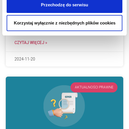
wszystkich rodzajów podmiotów, o których
Przechodzę do serwisu
była mowa w pierwszym artykule z serii
dotyczącej GPSR. Opowiemy więc o
Korzystaj wyłącznie z niezbędnych plików cookies
wspólnych wymogach
CZYTAJ WIĘCEJ »
2024-11-20
AKTUALNOŚCI PRAWNE