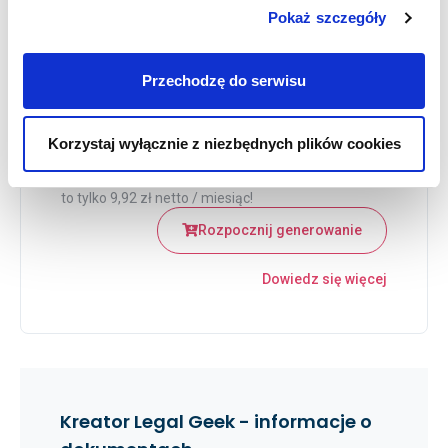
Pokaż szczegóły
Określa warunki sprzedaży i informuje
kupujących o zasadach przetwarzania
Przechodzę do serwisu
ich danych osobowych.
Wersja polska
Korzystaj wyłącznie z niezbędnych plików cookies
119
zł netto / rok
to tylko 9,92 zł netto / miesiąc!
Rozpocznij generowanie
Dowiedz się więcej
Kreator Legal Geek - informacje o