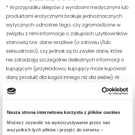
* W przypadku sklepów z wyrobami medycznymi lub
produktami erotycznymi brakuje jednoznacznych
wytycznych odnośnie tego, czy zgromadzone w
związku z nimi informacje o zakupach użytkowników
stanowią tzw. dane wrażliwe (o zdrowiu i/lub
seksualności), czy jednak są to zwykłe dane, które
nie zdradzają szczególnie delikatnych informacji o
kupującym (przykładowo, kupujący może kupować
dany produkt dla kogoś innego niż dla siebie). W
naszej ocenie historia zakupów użytkownika w tego
rodzaju sklepach – zwłaszcza erotycznych – może
zostać uznana za dane wrażliwe, co oznaczałoby
konieczność zastosowania się przez Ciebie do
Nasza strona internetowa korzysta z plików cookies
bardziej wymagających przepisów niż te, które
Możesz zezwolić na wykorzystywanie przez nas
uwzględnia nasz Kreator. Tym niemniej, ze względu
wszystkich tych plików i przejść do serwisu –