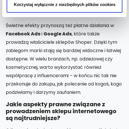
stanowi dla kupujących pierwsze źródło informacji o
Korzystaj wyłącznie z niezbędnych plików cookies
firmie.
Świetne efekty przynoszą też płatne działania w
Facebook Ads
i
Google Ads
, które także
prowadzą właściciele sklepów Shoper. Dzięki tym
zabiegom marki stają się bardziej widoczne i łatwiej
dostępne. W wielu branżach, np. odzieżowej czy
kosmetycznej, warto wykorzystać również
współpracę z influencerami – w końcu nic tak nie
przekonuje do zakupu, jak polecenie od kogoś, kogo
podziwiamy i darzymy zaufaniem.
Jakie aspekty prawne związane z
prowadzeniem sklepu internetowego
są najtrudniejsze?