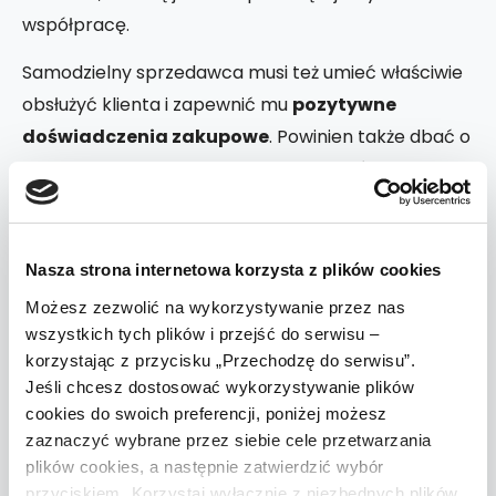
współpracę.
Samodzielny sprzedawca musi też umieć właściwie
obsłużyć klienta i zapewnić mu
pozytywne
doświadczenia zakupowe
. Powinien także dbać o
wizerunek swojej marki i wykorzystywać do tego
media społecznościowe. To sporo pracy i
odpowiedzialności.
Nasza strona internetowa korzysta z plików cookies
Na szczęście dzięki gotowemu oprogramowaniu,
Możesz zezwolić na wykorzystywanie przez nas
takiemu jak Shoper, z barków przedsiębiorcy spada
wszystkich tych plików i przejść do serwisu –
ogromny ciężar. Nie musi on znać się na budowaniu
korzystając z przycisku „Przechodzę do serwisu”.
stron internetowych czy programowaniu, nie
Jeśli chcesz dostosować wykorzystywanie plików
martwi się też o technikalia i kwestie serwera, które
cookies do swoich preferencji, poniżej możesz
dostaje w cenie. Po prostu otwiera sklep online,
zaznaczyć wybrane przez siebie cele przetwarzania
plików cookies, a następnie zatwierdzić wybór
który na start ma wszystko, co trzeba, by
przyciskiem „Korzystaj wyłącznie z niezbędnych plików