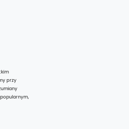
tkim
my przy
ozumiany
u popularnym,