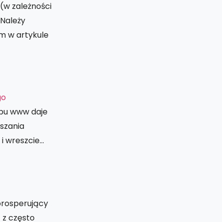
(w zależności
 Należy
m w artykule
go
epu www daje
szania
i wreszcie…
prosperujący
 z często