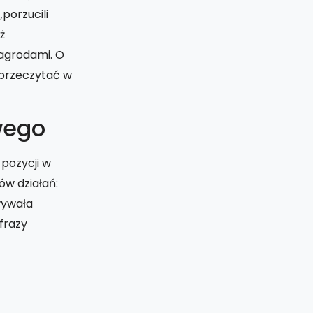
porzucili
ż
agrodami. O
przeczytać w
wego
 pozycji w
w działań:
wywała
frazy