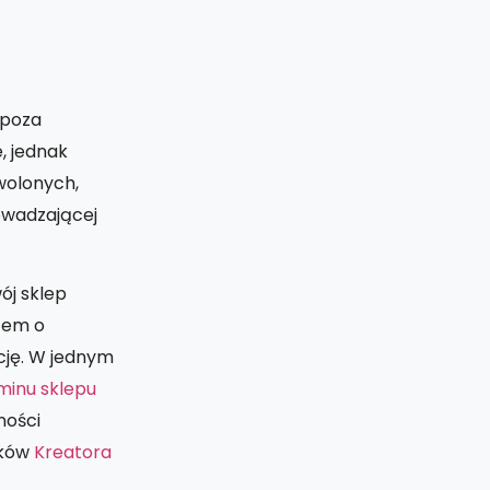
 poza
, jednak
wolonych,
owadzającej
ój sklep
atem o
cję. W jednym
minu sklepu
ności
ików
Kreatora