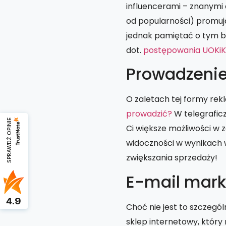
influencerami – znanymi 
od popularności) promują
jednak pamiętać o tym b
dot.
postępowania UOKiK 
Prowadzenie
O zaletach tej formy rek
prowadzić?
W telegrafic
SPRAWDŹ OPINIE
Ci większe możliwości w 
widoczności w wynikach 
zwiększania sprzedaży!
E-mail mark
4.9
Choć nie jest to szczeg
sklep internetowy, który