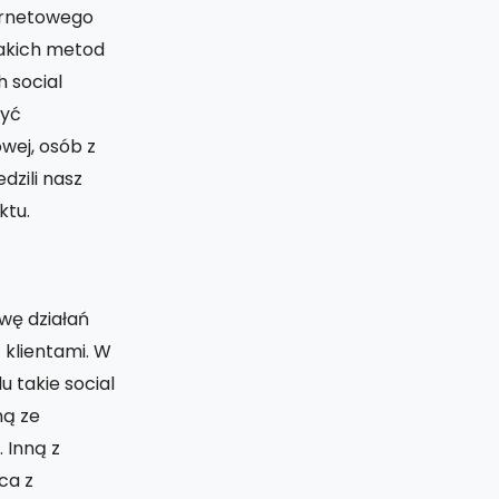
ernetowego
takich metod
 social
być
wej, osób z
dzili nasz
ktu.
wę działań
 klientami. W
 takie social
ną ze
 Inną z
ca z