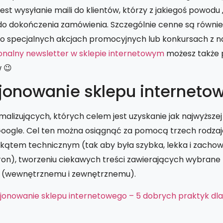
t wysyłanie maili do klientów, którzy z jakiegoś powodu „
 do dokończenia zamówienia. Szczególnie cenne są równie
 o specjalnych akcjach promocyjnych lub konkursach z n
jonalny newsletter w sklepie internetowym
możesz także 
 😉
jonowanie sklepu interneto
malizujących, których celem jest uzyskanie jak najwyższej
oogle. Cel ten można osiągnąć za pomocą trzech rodzajó
 kątem technicznym (tak aby była szybka, lekka i zacho
ron), tworzeniu ciekawych treści zawierających wybrane 
u (wewnętrznemu i zewnętrznemu).
jonowanie sklepu internetowego – 5 dobrych praktyk dla