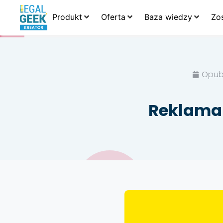
Produkt
Oferta
Baza wiedzy
Zo
Opub
Reklama 