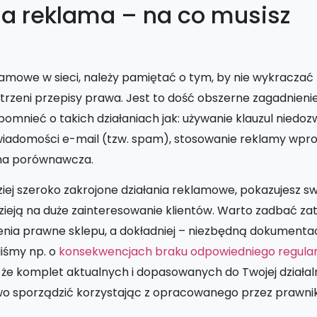
a reklama – na co musisz
amowe w sieci, należy pamiętać o tym, by nie wykraczać
trzeni przepisy prawa. Jest to dość obszerne zagadnienie
omnieć o takich działaniach jak: używanie klauzul niedoz
wiadomości e-mail (tzw. spam), stosowanie reklamy wpr
ama porównawcza.
ziej szeroko zakrojone działania reklamowe, pokazujesz sw
zieją na duże zainteresowanie klientów. Warto zadbać z
nia prawne sklepu, a dokładniej – niezbędną dokumenta
liśmy np. o
konsekwencjach braku odpowiedniego regula
, że komplet aktualnych i dopasowanych do Twojej działal
o sporządzić korzystając z opracowanego przez prawn