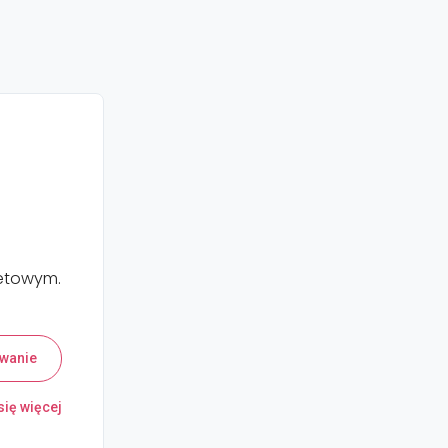
netowym.
wanie
ię więcej