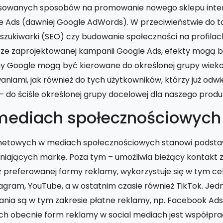
tosowanych sposobów na promowanie nowego sklepu int
e Ads (dawniej Google AdWords). W przeciwieństwie do 
szukiwarki (SEO) czy budowanie społeczności na profilach
ze zaprojektowanej kampanii Google Ads, efekty mogą 
 Google mogą być kierowane do określonej grupy wieko
iami, jak również do tych użytkowników, którzy już odwie
– do ściśle określonej grupy docelowej dla naszego produ
mediach społecznościowych
netowych w mediach społecznościowych stanowi podsta
iających markę. Poza tym – umożliwia bieżący kontakt z
z preferowanej formy reklamy, wykorzystuje się w tym celu
agram, YouTube, a w ostatnim czasie również TikTok. Jed
nia są w tym zakresie płatne reklamy, np. Facebook Ads.
h obecnie form reklamy w social mediach jest współpra