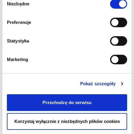
Niezbędne
zgody
Preferencje
Pakiet E‑Sprzedawcy UE
Statystyka
Co warto wiedzieć o produkcie? Pakiet E-
Sprzedawcy UE w wersji polskiej i angielskiej
Marketing
to rozwiązanie stworzone z myślą o
sklepach internetowych sprzedających
treści cyfrowe lub
Pokaż szczegóły
CZYTAJ WIĘCEJ »
Przechodzę do serwisu
2022-10-03
Korzystaj wyłącznie z niezbędnych plików cookies
Szukaj wpisów