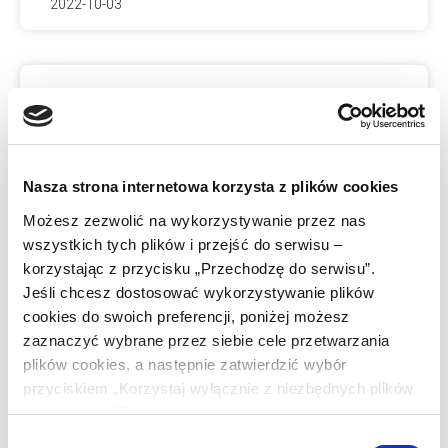
2022-10-03
Regulamin sklepu
internetowego
Nasza strona internetowa korzysta z plików cookies
Co warto wiedzieć o produkcie? Pakiet
Możesz zezwolić na wykorzystywanie przez nas
dokumentów koniecznych do uruchomienia
wszystkich tych plików i przejść do serwisu –
e-sklepu. W skład pakietu wchodzą:
korzystając z przycisku „Przechodzę do serwisu”.
Jeśli chcesz dostosować wykorzystywanie plików
regulamin sklepu internetowego – dla sklepu
cookies do swoich preferencji, poniżej możesz
sprzedającego standardowe produkty lub
zaznaczyć wybrane przez siebie cele przetwarzania
plików cookies, a następnie zatwierdzić wybór
CZYTAJ WIĘCEJ »
przyciskiem „Korzystaj wyłącznie z niezbędnych plików
cookies” lub "Zezwalam na wybrane".
2022-10-03
Wybór