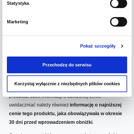
Chcesz dowiedzieć się więcej o zbieraniu opinii
Statystyka
zgodnie z Dyrektywą Omnibus? Przeczytaj nasz
wpis na blogu:
Dyrektywa Omnibus a opinie w
Marketing
sklepie internetowym
.
Zmiany w ustawie o
Pokaż szczegóły
informowaniu o cenach
towarów i usług
Przechodzę do serwisu
Obniżki cen – nowe zasady
Korzystaj wyłącznie z niezbędnych plików cookies
W każdym przypadku
 informowania o
 obniżenia ceny 
produktu
, obok informacji o obniżonej cenie 
uwidaczniać należy również 
informację o najniższej 
cenie tego 
produktu
, jaka obowiązywała w okresie 
30 dni przed wprowadzeniem obniżki
.