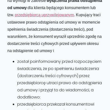
na wymogi w zakresie 
wyłączenia prawa odstąpienia 
od umowy
 dla klienta będącego konsumentem lub 
tzw. 
przedsiębiorcą uprzywilejowanym
. Kupujący traci 
ustawowe prawo odstąpienia od umowy w momencie 
spełnienia świadczenia (dostarczenia treści), pod 
warunkiem, że
 konsument 
wyraził uprzednio zgodę na 
dostarczenie treści cyfrowych przed upływem okresu 
na odstąpienie od umowy i
z
ostał poinformowany przed rozpoczęciem
świadczenia, że po spełnieniu świadczenia
(dostarczeniu treści cyfrowych)
przez
przedsiębiorcę utraci prawo do odstąpienia
od umowy i przyjął to do wiadomości, a
dodatkowo:
p
rzedsiębiorca przekazał konsumentowi