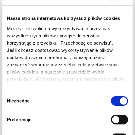
twierdzenie przez przedsiębiorcę, który
umożliwia dostęp do opinii konsumentów o
Nasza strona internetowa korzysta z plików cookies
produktach, że opinie o produkcie zostały
Możesz zezwolić na wykorzystywanie przez nas
zamieszczone przez konsumentów, którzy
wszystkich tych plików i przejść do serwisu –
używali danego produktu lub go nabyli,
korzystając z przycisku „Przechodzę do serwisu”.
pomimo że przedsiębiorca ten nie podjął
Jeśli chcesz dostosować wykorzystywanie plików
uzasadnionych i proporcjonalnych kroków
cookies do swoich preferencji, poniżej możesz
zaznaczyć wybrane przez siebie cele przetwarzania
w celu sprawdzenia, czy opinie te pochodzą
plików cookies, a następnie zatwierdzić wybór
od tych konsumentów,
przyciskiem „Korzystaj wyłącznie z niezbędnych plików
zamieszczanie lub zlecanie zamieszczania
cookies” lub "Zezwalam na wybrane".
innej osobie nieprawdziwych opinii lub
Wybór
rekomendacji konsumentów albo
Niezbędne
zgody
zniekształcanie opinii lub rekomendacji
konsumentów w celu promowania
Preferencje
produktów.