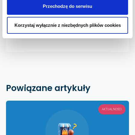
zwrotu oraz zwrotu kosztów dostawy. To
Przechodzę do serwisu
niezbędne narzędzie, które pomoże Ci
prowadzić działalność e-commerce
Korzystaj wyłącznie z niezbędnych plików cookies
zgodnie z prawem.
Powiązane artykuły
AKTUALNOŚCI