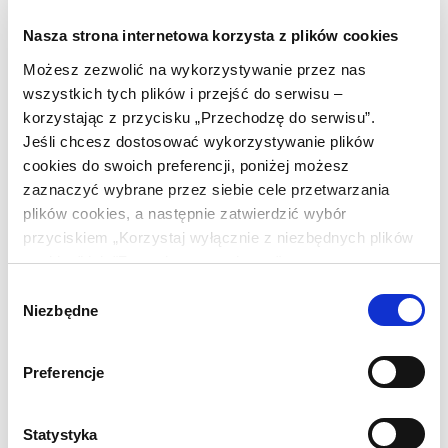
Dropshipping
Nasza strona internetowa korzysta z plików cookies
DSA
Działalność nierejestrowana
Możesz zezwolić na wykorzystywanie przez nas
wszystkich tych plików i przejść do serwisu –
GPSR
korzystając z przycisku „Przechodzę do serwisu”.
Logistyka
Jeśli chcesz dostosować wykorzystywanie plików
Marketing
cookies do swoich preferencji, poniżej możesz
Newsletter
zaznaczyć wybrane przez siebie cele przetwarzania
Polityka prywatności
plików cookies, a następnie zatwierdzić wybór
Regulamin sklepu internetowego
przyciskiem „Korzystaj wyłącznie z niezbędnych plików
cookies” lub "Zezwalam na wybrane".
RODO
Wybór
Strona internetowa
Niezbędne
zgody
Webinar
Wskazówki dla sprzedawców
Preferencje
Zwroty i reklamacje
Statystyka