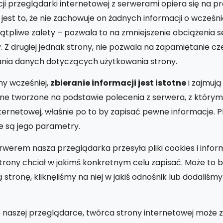
i przeglądarki internetowej z serwerami opiera się na p
est to, że nie zachowuje on żadnych informacji o wcześni
wątpliwe zalety – pozwala to na zmniejszenie obciążenia s
 Z drugiej jednak strony, nie pozwala na zapamiętanie c
rania danych dotyczących użytkowania strony.
my wcześniej,
zbieranie informacji jest istotne
i zajmują
ą one tworzone na podstawie polecenia z serwera, z który
ternetowej, właśnie po to by zapisać pewne informacje. Pl
e są jego parametry.
rwerem nasza przeglądarka przesyła pliki cookies i infor
trony chciał w jakimś konkretnym celu zapisać. Może to by
 stronę, kliknęliśmy na niej w jakiś odnośnik lub dodaliśm
e naszej przeglądarce, twórca strony internetowej może 