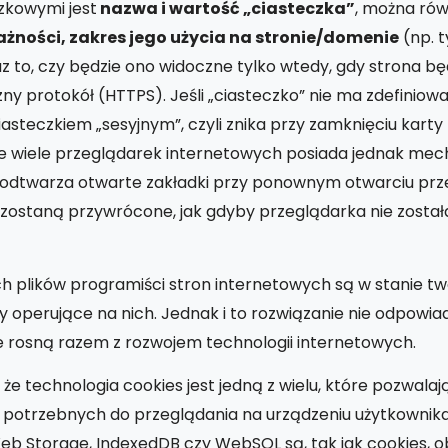
zkowymi jest
nazwa i wartość „ciasteczka”
, można rów
żności, zakres jego użycia na stronie/domenie
(np. t
raz to, czy będzie ono widoczne tylko wtedy, gdy strona bę
y protokół (HTTPS). Jeśli „ciasteczko” nie ma zdefiniowa
asteczkiem „sesyjnym”, czyli znika przy zamknięciu karty 
e wiele przeglądarek internetowych posiada jednak me
y odtwarza otwarte zakładki przy ponownym otwarciu prz
ka zostaną przywrócone, jak gdyby przeglądarka nie zosta
h plików programiści stron internetowych są w stanie t
perujące na nich. Jednak i to rozwiązanie nie odpowia
e rosną razem z rozwojem technologii internetowych.
e technologia cookies jest jedną z wielu, które pozwalaj
otrzebnych do przeglądania na urządzeniu użytkownika
Web Storage, IndexedDB czy WebSQL są, tak jak cookies, 