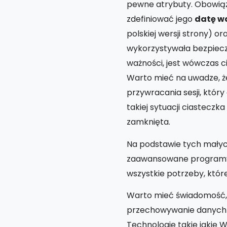
pewne atrybuty. Obowią
zdefiniować jego
datę wa
polskiej wersji strony) o
wykorzystywała bezpieczn
ważności, jest wówczas ci
Warto mieć na uwadze, ż
przywracania sesji, któr
takiej sytuacji ciastecz
zamknięta.
Na podstawie tych małyc
zaawansowane programy o
wszystkie potrzeby, któr
Warto mieć świadomość, ż
przechowywanie danych p
Technologie takie jakie 