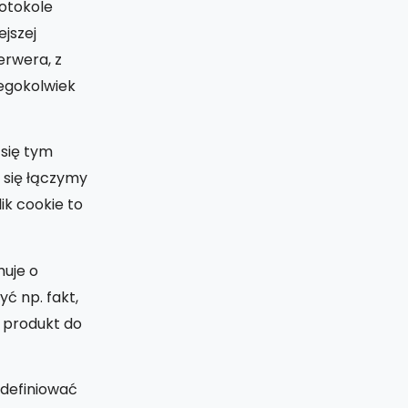
rotokole
ejszej
erwera, z
zegokolwiek
 się tym
m się łączymy
ik cookie to
muje o
ć np. fakt,
y produkt do
zdefiniować