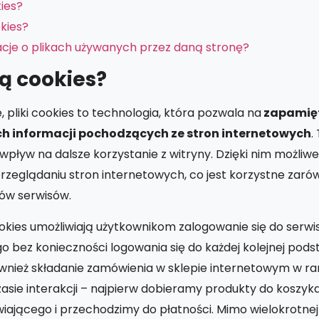
ies?
okies?
acje o plikach używanych przez daną stronę?
ą cookies?
 pliki cookies to technologia, która pozwala na
zapamięt
ch informacji pochodzących ze stron internetowych
.
ływ na dalsze korzystanie z witryny. Dzięki nim możliwe 
rzeglądaniu stron internetowych, co jest korzystne zaró
ców serwisów.
ookies umożliwiają użytkownikom zalogowanie się do serwis
o bez konieczności logowania się do każdej kolejnej pods
wnież składanie zamówienia w sklepie internetowym w r
asie interakcji – najpierw dobieramy produkty do koszyk
ającego i przechodzimy do płatności. Mimo wielokrotne