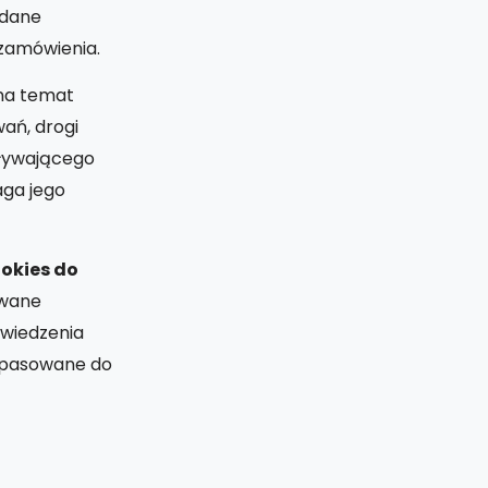
 dane
 zamówienia.
 na temat
ań, drogi
upływającego
aga jego
okies do
owane
dwiedzenia
dopasowane do