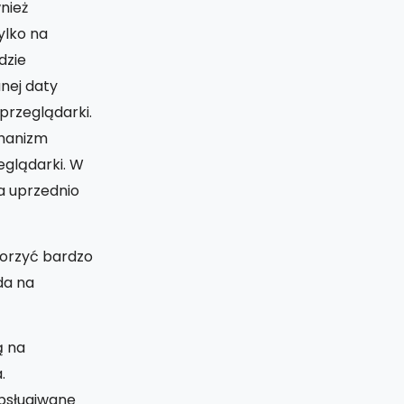
nież
ylko na
dzie
nej daty
przeglądarki.
chanizm
eglądarki. W
ła uprzednio
worzyć bardzo
da na
ą na
.
obsługiwane