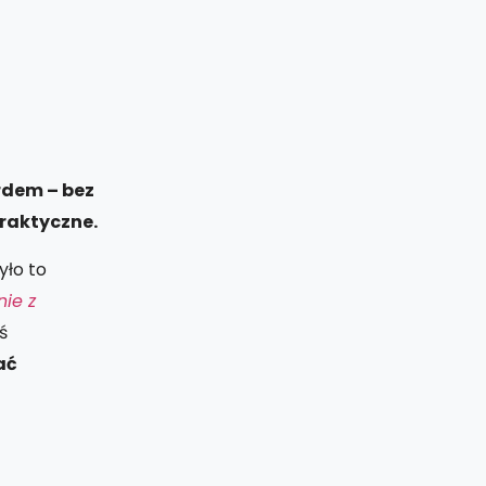
rdem – bez
praktyczne.
yło to
nie z
ś
ać