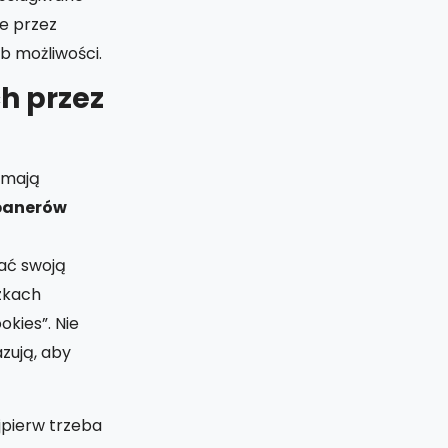
e przez
b możliwości.
h przez
, mają
banerów
wać swoją
czkach
kies”. Nie
zują, aby
jpierw trzeba