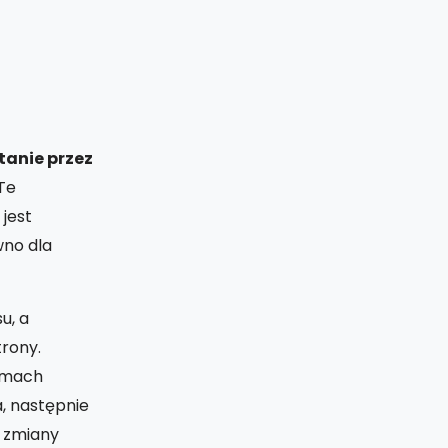
anie przez
 Te
jest
wno dla
u, a
trony.
amach
a, następnie
j zmiany