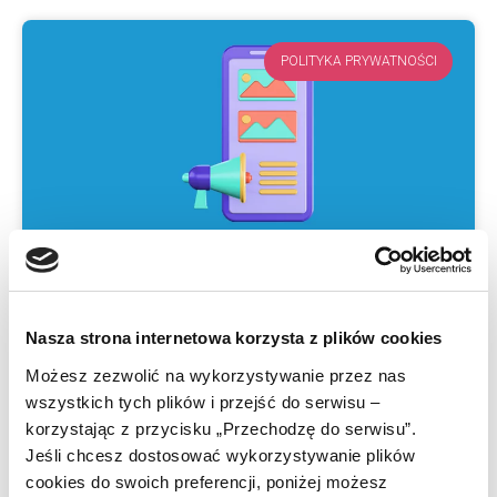
POLITYKA PRYWATNOŚCI
Blog firmowy. Dlaczego
Nasza strona internetowa korzysta z plików cookies
warto go prowadzić?
Możesz zezwolić na wykorzystywanie przez nas
wszystkich tych plików i przejść do serwisu –
Czy warto prowadzić blog firmowy? W
korzystając z przycisku „Przechodzę do serwisu”.
Jeśli chcesz dostosować wykorzystywanie plików
świecie online marketingu panuje w tym
cookies do swoich preferencji, poniżej możesz
temacie zgodność – zdecydowanie tak! W