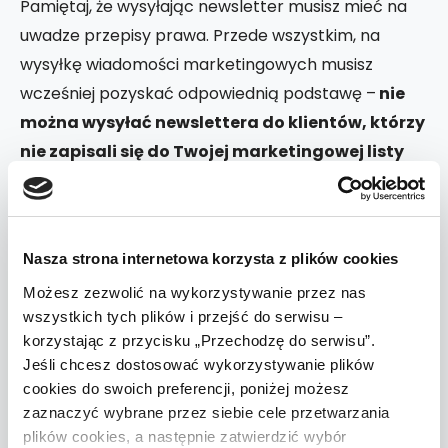
Pamiętaj, że wysyłając newsletter musisz mieć na
uwadze przepisy prawa. Przede wszystkim, na
wysyłkę wiadomości marketingowych musisz
wcześniej pozyskać odpowiednią podstawę –
nie
można wysyłać newslettera do klientów, którzy
nie zapisali się do Twojej marketingowej listy
mailingowej!
Zapis na newsletter najczęściej
polega na zaznaczeniu przez użytkownika
checkboxa z akceptacją regulaminu newslettera
Nasza strona internetowa korzysta z plików cookies
albo wyrażeniu odpowiedniej zgody marketingowej.
Możesz zezwolić na wykorzystywanie przez nas
W Kreatorze
Legal Geek możesz uzyskać zarówno
wszystkich tych plików i przejść do serwisu –
regulamin newslettera
, jak i
treść zgody
korzystając z przycisku „Przechodzę do serwisu”.
Jeśli chcesz dostosować wykorzystywanie plików
marketingowej
. Produkty te znajdują się w ofercie
cookies do swoich preferencji, poniżej możesz
np.
Pakietu E-Sprzedawcy
, który pomoże Ci
zaznaczyć wybrane przez siebie cele przetwarzania
spełnić także inne wymogi prawne stawiane e-
plików cookies, a następnie zatwierdzić wybór