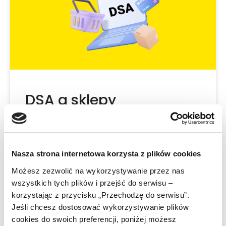
DSA a sklepy
internetowe – czy
naprawdę ma
Nasza strona internetowa korzysta z plików cookies
zastosowanie?
Możesz zezwolić na wykorzystywanie przez nas
wszystkich tych plików i przejść do serwisu –
Wpis został przez nas zaktualizowany w
korzystając z przycisku „Przechodzę do serwisu”.
Jeśli chcesz dostosować wykorzystywanie plików
maju 2024 – dodaliśmy w nim odpowiedź,
cookies do swoich preferencji, poniżej możesz
jaką otrzymaliśmy od urzędników unijnych