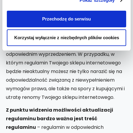
Pokaż szczegóły
rodzaju i warunków świadczenia usług.
Zarówno regulacje, które Cię będą wiązać, jak i Twój
Przechodzę do serwisu
sklep internetowy będą z czasem ewoluować,
zmieniać się, rozwijać – Twoim zadaniem jest nie
tylko dbanie o to,
żeby
regulamin był zawsze
Korzystaj wyłącznie z niezbędnych plików cookies
aktualny, ale także, żeby go aktualizować z
odpowiednim wyprzedzeniem. W przypadku, w
którym regulamin Twojego sklepu internetowego
będzie nieaktualny możesz nie tylko narazić się na
odpowiedzialność związaną z niewypełnieniem
wymogów prawa, ale także na spory z kupującymi i
utratę renomy Twojego sklepu internetowego.
Z punktu widzenia możliwości aktualizacji
regulaminu bardzo ważna jest treść
regulaminu
– regulamin w odpowiednich