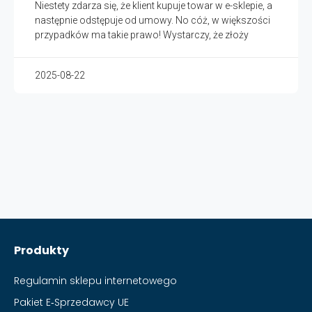
Niestety zdarza się, że klient kupuje towar w e-sklepie, a
następnie odstępuje od umowy. No cóż, w większości
przypadków ma takie prawo! Wystarczy, że złoży
2025-08-22
Produkty
Regulamin sklepu internetowego
Pakiet E‑Sprzedawcy UE