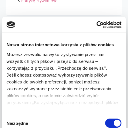
&
Politykę Prywatności
Jeśli musisz zarejestrować
się do VAT
…
Nasza strona internetowa korzysta z plików cookies
Możesz zezwolić na wykorzystywanie przez nas
Bez zwolnienia z VAT s
ytuacja jest nieco trudniejsza.
wszystkich tych plików i przejść do serwisu –
Powiedzmy, że zakupy zrobił u Ciebie
korzystając z przycisku „Przechodzę do serwisu”.
przedsiębiorca. W tym przypadku
musisz
Jeśli chcesz dostosować wykorzystywanie plików
wystawić mu fakturę
– taki kupujący nie musi Cię
cookies do swoich preferencji, poniżej możesz
nawet o to prosić.
zaznaczyć wybrane przez siebie cele przetwarzania
plików cookies, a następnie zatwierdzić wybór
Kolejnym utrudnieniem jest to, że faktura, którą
przyciskiem „Korzystaj wyłącznie z niezbędnych plików
musisz w tym scenariuszu wystawić, to faktura VAT
cookies” lub "Zezwalam na wybrane".
– a więc bardziej złożona od tej, którą wystawiają
Wybór
Niezbędne
zgody
sprzedawcy zwolnieni z VAT.