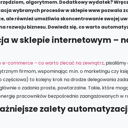
arzędziom, algorytmom. Dodatkowy wydatek? Wręc
acja wybranych procesów w sklepie www pozwala z
ądze, ale również umożliwia skoncentrowanie swojej u
i na rozwoju biznesu. Dowiedz się, co warto automat
a w sklepie internetowym – 
w e-commerce – co warto zlecać na zewnątrz
, pisaliśmy
ętrznym firmom, wspominając m.in. o marketingu czy ksi
b częściowa) to kolejny krok na drodze delegowania zada
łównie o zadania proste, powtarzalne. Takie, które mogą 
i energię pracowników bezpośrednio zaangażowanych w ro
ażniejsze zalety automatyzacji