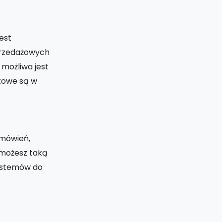
est
przedażowych
 możliwa jest
ztowe są w
amówień,
 możesz taką
systemów do