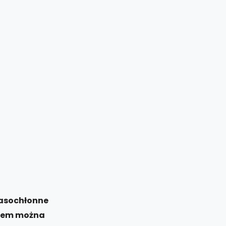
zasochłonne
niem można