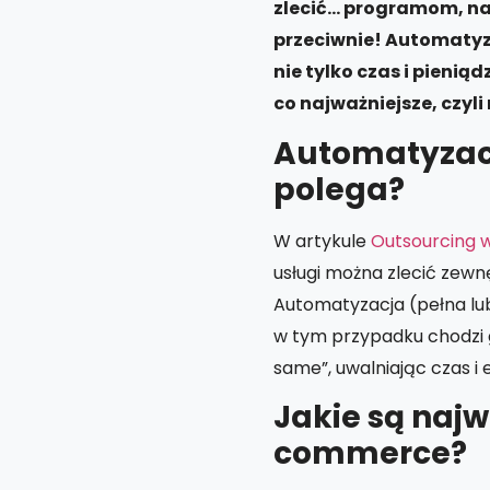
zlecić… programom, n
przeciwnie! Automatyz
nie tylko czas i pieni
co najważniejsze, czyl
Automatyzacj
polega?
W artykule
Outsourcing 
usługi można zlecić zewn
Automatyzacja (pełna lu
w tym przypadku chodzi g
same”, uwalniając czas 
Jakie są najw
commerce?