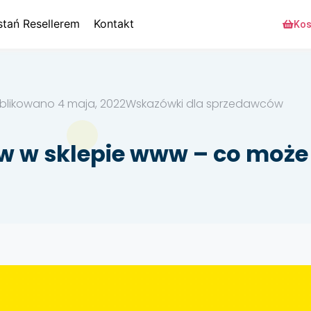
stań Resellerem
Kontakt
Kos
blikowano
4 maja, 2022
Wskazówki dla sprzedawców
 w sklepie www – co może 