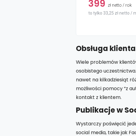
399
zł netto / rok
to tylko 33,25 zł netto / 
Obsługa klienta
Wiele problemów klient
osobistego uczestnictwa
nawet na kilkadziesiąt r
możliwości pomocy “z aut
kontakt z klientem.
Publikacje w So
Wystarczy poświęcić jede
social media, takie jak 