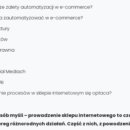
jsze zalety automatyzacji w e-commerce?
na zautomatyzować w e-commerce?
tury
tów
prawna
ial Mediach
ki
e procesów w sklepie internetowym się opłaca?
osób myśli – prowadzenie sklepu internetowego to c
ereg różnorodnych działań. Część z nich, z powodze