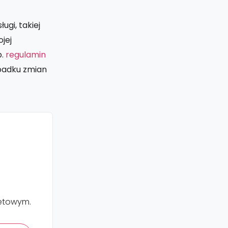
ugi, takiej
jej
p.
regulamin
ypadku zmian
netowym.