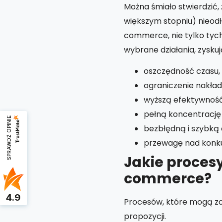
Można śmiało stwierdzić,
większym stopniu) nieod
commerce, nie tylko tyc
wybrane działania, zyskuj
oszczędność czasu,
ograniczenie nakła
wyższą efektywność
pełną koncentrację 
SPRAWDŹ OPINIE
bezbłędną i szybką 
przewagę nad konku
Jakie proce
commerce?
4.9
Procesów, które mogą zos
propozycji.