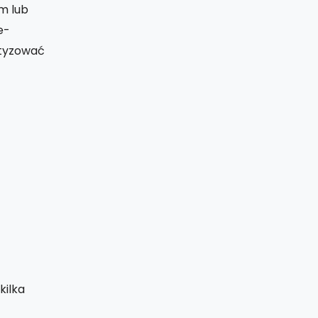
m lub
e-
atyzować
kilka