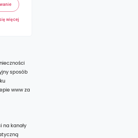
wanie
ię więcej
nieczności
yjny sposób
aku
lepie www za
i na kanały
matyczną